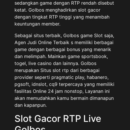
sedangkan game dengan RTP rendah disebut
ketat. Golbos menghadirkan slot gacor
dengan tingkat RTP tinggi yang menambah
keuntungan member.
Sebagai situs terbaik, Golbos game Slot saja,
Agen Judi Online Terbaik s memiliki berbagai
game dengan berbagai bonus yang menarik
dan melimpah. Mainkan game sportsbook,
togel, live casino dan lainnya. Golbos
merupakan Situs slot rtp dari berbagai
provider seperti pragmatic play, habanero,
pgsoft, idnslot, cq9 terpercaya yang memiliki
fasilitas Online 24 jam nonstop, Layanan ini
akan memudahkan kamu bermain dimanapun
dan kapanpun.
Slot Gacor RTP Live
Golbos