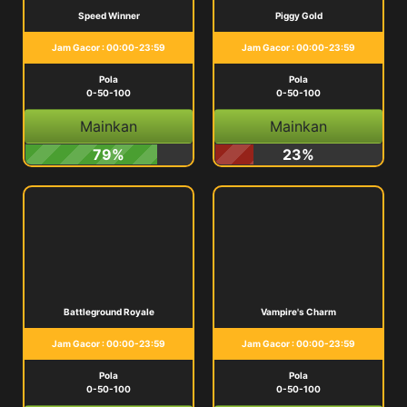
Speed Winner
Piggy Gold
Jam Gacor : 00:00-23:59
Jam Gacor : 00:00-23:59
Pola
Pola
0-50-100
0-50-100
Mainkan
Mainkan
79%
23%
Battleground Royale
Vampire's Charm
Jam Gacor : 00:00-23:59
Jam Gacor : 00:00-23:59
Pola
Pola
0-50-100
0-50-100