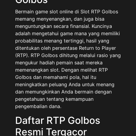
Bermain game slot online di Slot RTP Golbos
memang menyenangkan, dan juga bisa
menguntungkan secara finansial. Kuncinya
adalah mengetahui game mana yang memiliki
probabilitas menang tertinggi, hasil yang
ditentukan oleh persentase Return to Player
(RTP). RTP Golbos dihitung melalui rasio yang
mengukur hadiah pemain saat mereka
memenangkan slot. Dengan melihat RTP
Golbos dan memahami pola, hal itu
meningkatkan peluang Anda untuk menang
dan memungkinkan Anda bermain dengan
pengetahuan tentang kemampuan
pengembalian dana.
Daftar RTP Golbos
Resmi Tergacor