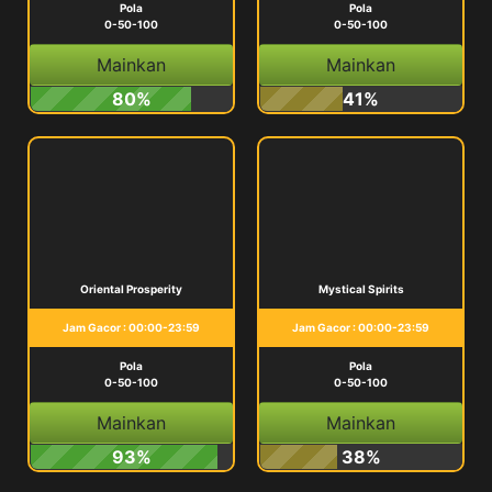
Pola
Pola
0-50-100
0-50-100
Mainkan
Mainkan
80%
41%
Oriental Prosperity
Mystical Spirits
Jam Gacor : 00:00-23:59
Jam Gacor : 00:00-23:59
Pola
Pola
0-50-100
0-50-100
Mainkan
Mainkan
93%
38%