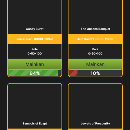
Candy Burst
The Queens Banquet
Jam Gacor : 00:00-23:59
Jam Gacor : 00:00-23:59
Pola
Pola
0-50-100
0-50-100
Mainkan
Mainkan
94%
10%
Symbols of Egypt
Jewels of Prosperity