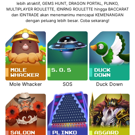
lebih atraktif, GEMS HUNT, DRAGON PORTAL, PLINKO,
MULTIPLAYER ROULETTE, IDNRNG ROULETTE hingga BACCARAT
dan IDNTRADE akan menemanimu mencapai KEMENANGAN
dengan peluang lebih besar. Coba sekarang!
Mole Whacker
SOS
Duck Down