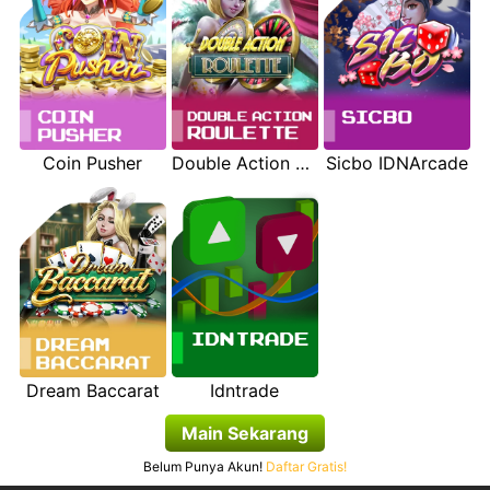
Coin Pusher
Double Action Roulette
Sicbo IDNArcade
Dream Baccarat
Idntrade
Main Sekarang
Belum Punya Akun!
Daftar Gratis!